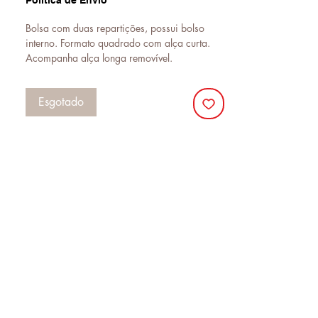
Politica de Envio
Bolsa com duas repartições, possui bolso
interno. Formato quadrado com alça curta.
Acompanha alça longa removível.
Altura: 0,19 cm
Esgotado
Comprimento: 0,10 cm
Largura: 0,27 cm