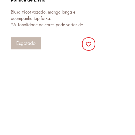
Politica de Envio
Blusa tricot vazado, manga longa e
acompanha top faixa.
*A Tonalidade de cores pode variar de
acordo com a sua tela/monitor.*
Esgotado