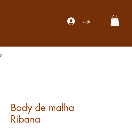
Login
o
Body de malha
Ribana