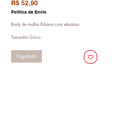
Preço
R$ 52,90
Politica de Envio
Body de malha Ribana com elastano
Tamanho Único:
Veste do 36 ao 42
Esgotado
Comprimento da manga: 62cm
Comprimento body: 64cm
Medidas da modelo:
Altura: 1,68
Cintura: 75 cm
Quadril: 101 cm
Busto: 94cm