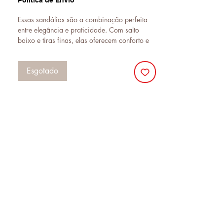
Politica de Envio
Essas sandálias são a combinação perfeita
entre elegância e praticidade. Com salto
baixo e tiras finas, elas oferecem conforto e
estilo para diversas ocasiões. O detalhe de
brilho nas tiras adiciona um toque sofisticado
Esgotado
e discreto, ideal para eventos que pedem um
look mais arrumado sem perder o conforto.
Versáteis e modernas, são perfeitas para
compor desde produções casuais até
combinações mais refinadas.