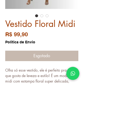
Vestido Floral Midi
Preço
R$ 99,90
Politica de Envio
Esgotado
Olha só esse vestido, ele é perfeito pra você
que gosta de leveza e estilo! É um modelo
midi com estampa floral super delicada,
ótimo pra aquele passeio ou encontro
Consulte nossa vendedora online
especial. Ele tem bojo pra dar aquela
sustentação confortável e lastex nas costas,
então se ajusta super bem ao corpo. A saia
em camadas traz um movimento lindo, e o
detalhe do recorte na frente dá um toque
© 2022 por Audácia Modas.